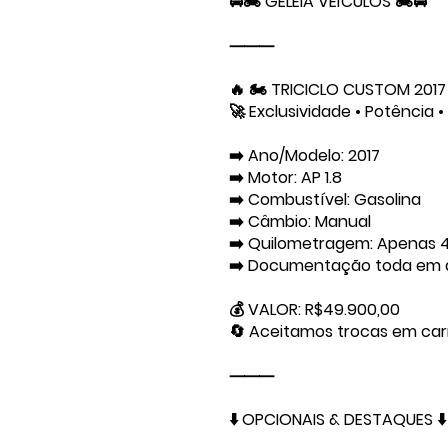
🚘🏍️ GELEIA VEÍCULOS 🏍️🚘
⸻
🔥 🏍️ TRICICLO CUSTOM 2017
🚀 Exclusividade • Potência
➡️ Ano/Modelo: 2017
➡️ Motor: AP 1.8
➡️ Combustível: Gasolina
➡️ Câmbio: Manual
➡️ Quilometragem: Apenas 
➡️ Documentação toda em di
💰 VALOR: R$49.900,00
🔄 Aceitamos trocas em car
⸻
⬇️ OPCIONAIS & DESTAQUES ⬇️