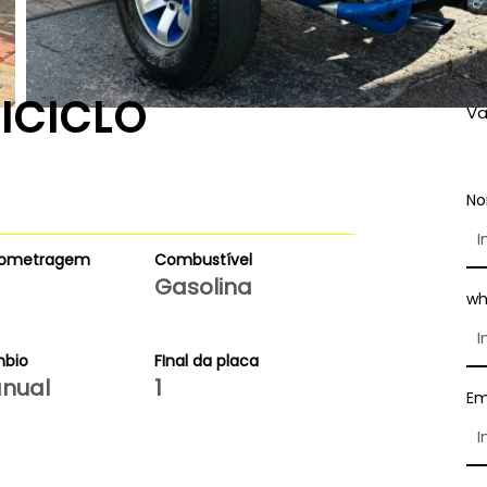
ICICLO
Va
N
lometragem
Combustível
Gasolina
wh
bio
FInal da placa
nual
1
Em