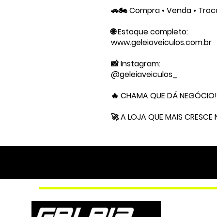
🚗🏍️ Compra • Venda • Tro
🌐 Estoque completo:
www.geleiaveiculos.com.br
📸 Instagram:
@geleiaveiculos_
🔥 CHAMA QUE DÁ NEGÓCIO!
🚀 A LOJA QUE MAIS CRESCE