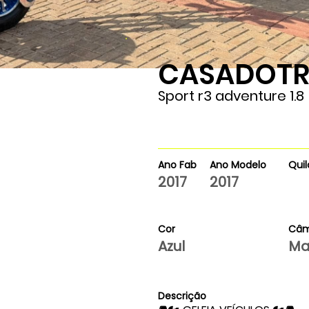
CASADOTR
Sport r3 adventure 1.8
Ano Fab
Ano Modelo
Qui
2017
2017
Cor
Câm
Azul
Ma
Descrição