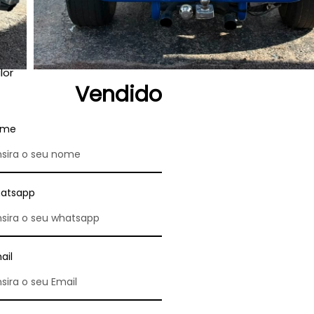
lor
Vendido
ome
atsapp
ail