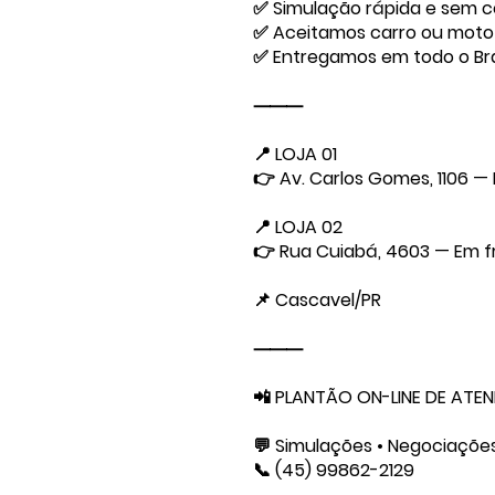
✅ Simulação rápida e sem 
✅ Aceitamos carro ou moto
✅ Entregamos em todo o Bras
⸻
📍 LOJA 01
👉 Av. Carlos Gomes, 1106 —
📍 LOJA 02
👉 Rua Cuiabá, 4603 — Em f
📌 Cascavel/PR
⸻
📲 PLANTÃO ON-LINE DE ATE
💬 Simulações • Negociaçõe
📞 (45) 99862-2129