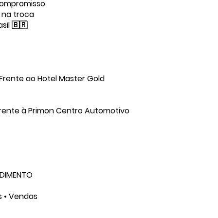
compromisso
 na troca
il 🇧🇷
 Frente ao Hotel Master Gold
rente à Primon Centro Automotivo
NDIMENTO
s • Vendas