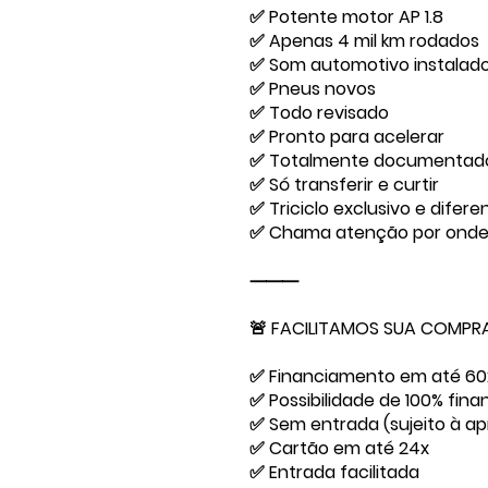
✅ Potente motor AP 1.8
✅ Apenas 4 mil km rodados
✅ Som automotivo instalado
✅ Pneus novos
✅ Todo revisado
✅ Pronto para acelerar
✅ Totalmente documentad
✅ Só transferir e curtir
✅ Triciclo exclusivo e difer
✅ Chama atenção por onde
⸻
🚨 FACILITAMOS SUA COMPRA
✅ Financiamento em até 60
✅ Possibilidade de 100% fina
✅ Sem entrada (sujeito à a
✅ Cartão em até 24x
✅ Entrada facilitada