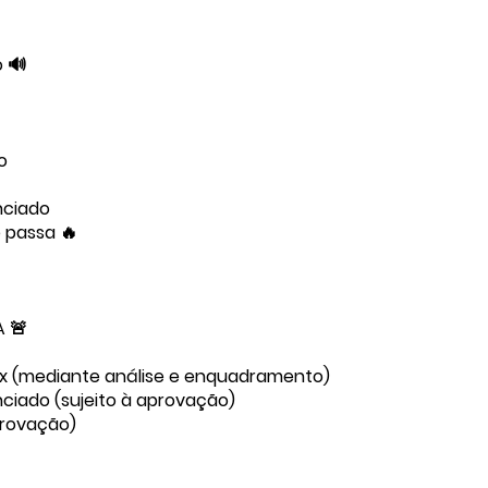
 🔊
o
enciado
 passa 🔥
 🚨
x (mediante análise e enquadramento)
nciado (sujeito à aprovação)
provação)