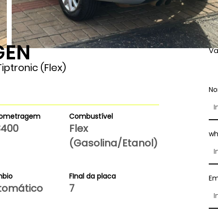
GEN
Va
iptronic (Flex)
N
lometragem
Combustível
3400
Flex
wh
(Gasolina/Etanol)
bio
FInal da placa
Em
tomático
7