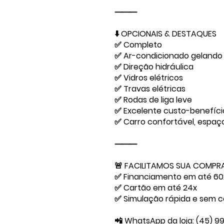
⸻
⬇️ OPCIONAIS & DESTAQUES
✅ Completo
✅ Ar-condicionado gelando
✅ Direção hidráulica
✅ Vidros elétricos
✅ Travas elétricas
✅ Rodas de liga leve
✅ Excelente custo-benefíci
✅ Carro confortável, espa
⸻
🚨 FACILITAMOS SUA COMPR
✅ Financiamento em até 60x
✅ Cartão em até 24x
✅ Simulação rápida e sem 
📲 WhatsApp da loja: (45) 9