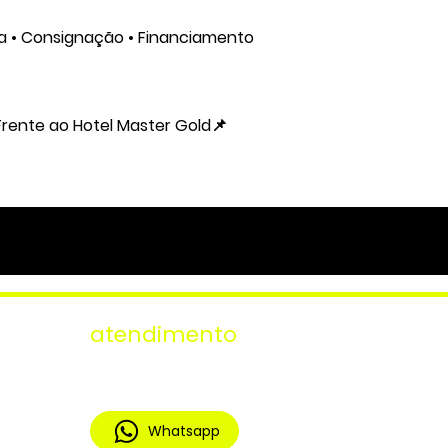
ca • Consignação • Financiamento
 Frente ao Hotel Master Gold📌
atendimento
Segunda à Sexta: 08h00 às 19h00 |
Sábados: 08h00 às 16h00
Whatsapp