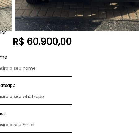
lor
R$ 60.900,00
ome
atsapp
ail