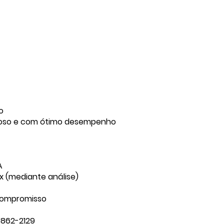
o
çoso e com ótimo desempenho
A
 (mediante análise)
compromisso
9862-2129