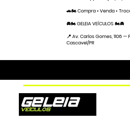
🚗🏍️ Compra • Venda • Tro
🚘🏍️ GELEIA VEÍCULOS 🏍️🚘
📍 Av. Carlos Gomes, 1106 —
Cascavel/PR