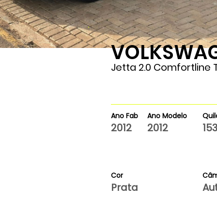
VOLKSWA
153400
Jetta 2.0 Comfortline T
Ano Fab
Ano Modelo
Qui
2012
2012
15
Cor
Câm
Prata
Au