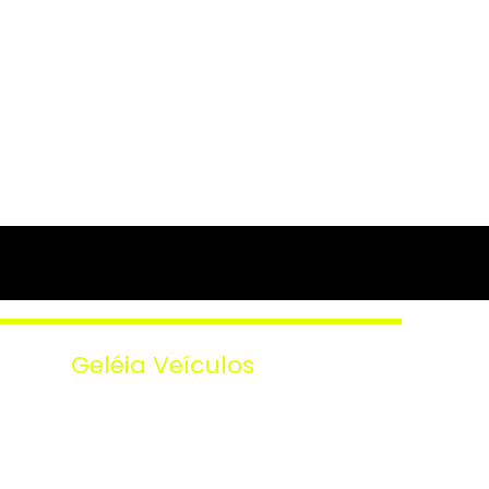
Geléia Veículos
AVENIDA CARLOS GOMES, 1106 LOJA 03
AO LADO DA DEON - UNIVERSITARIO,
Cascavel - PR, 85819-350