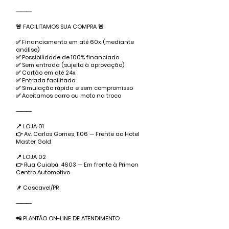
⸻
🚨 FACILITAMOS SUA COMPRA 🚨
✅ Financiamento em até 60x (mediante
análise)
✅ Possibilidade de 100% financiado
✅ Sem entrada (sujeito à aprovação)
✅ Cartão em até 24x
✅ Entrada facilitada
✅ Simulação rápida e sem compromisso
✅ Aceitamos carro ou moto na troca
⸻
📍 LOJA 01
👉 Av. Carlos Gomes, 1106 — Frente ao Hotel
Master Gold
📍 LOJA 02
👉 Rua Cuiabá, 4603 — Em frente à Primon
Centro Automotivo
📌 Cascavel/PR
⸻
📲 PLANTÃO ON-LINE DE ATENDIMENTO