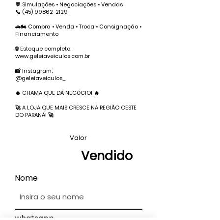
💬 Simulações • Negociações • Vendas
📞
(45) 99862-2129
🚗🏍️ Compra • Venda • Troca • Consignação •
Financiamento
🌐 Estoque completo:
www.geleiaveiculos.com.br
📸 Instagram:
@geleiaveiculos_
🔥 CHAMA QUE DÁ NEGÓCIO! 🔥
🚀 A LOJA QUE MAIS CRESCE NA REGIÃO OESTE
DO PARANÁ! 🚀
Valor
Vendido
Nome
whatsapp