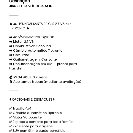
Descrição
🚘🏍️ GELEIA VEÍCULOS 🏍️🚘
⸻
🔥 🚗 HYUNDAI SANTA FÉ GLS 2.7 V6 4x4
TIPTRONIC 🔥
➡️ Ano/Modelo: 2006/2006
➡️ Motor: 2.7 V6
➡️ Combustível: Gasolina
➡️ Câmbio: Automático Tiptronic
➡️ Cor: Prata
➡️ Quilometragem: Consulte
➡️ Documentação em dia — pronto para
transferir
💰 R$ 34.900,00 à vista
🔄 Aceitamos trocas (mediante avaliação)
⸻
⬇️ OPCIONAIS & DESTAQUES ⬇️
✅ Tração 4x4
✅ Câmbio automático Tiptronic
✅ Motor V6 potente
✅ Espaço e conforto para toda família
✅ Excelente para viagens
✅ SUV com ótimo custo-benefício