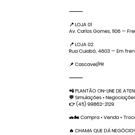
⸻
📍 LOJA 01
Av. Carlos Gomes, 1106 — Fr
📍 LOJA 02
Rua Cuiabá, 4603 — Em fren
📌 Cascavel/PR
⸻
📲 PLANTÃO ON-LINE DE ATE
💬 Simulações • Negociaçõe
👉 (45) 99862-2129
🚗🏍️ Compra • Venda • Tro
🔥 CHAMA QUE DÁ NEGÓCIO!