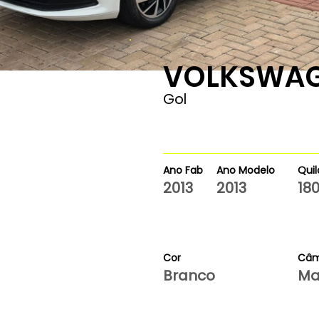
VOLKSWA
180000
Gol
Ano Fab
Ano Modelo
Qui
2013
2013
18
Cor
Câm
Branco
Ma