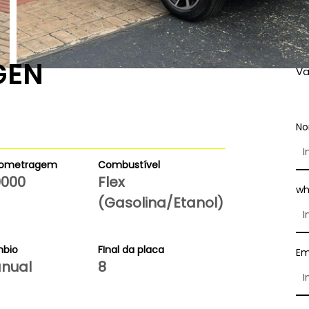
GEN
Va
N
lometragem
Combustível
0000
Flex
wh
(Gasolina/Etanol)
bio
FInal da placa
Em
nual
8