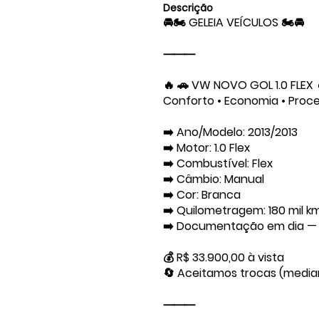
Descrição
🚘🏍️ GELEIA VEÍCULOS 🏍️🚘
⸻
🔥 🚗 VW NOVO GOL 1.0 FLEX 
Conforto • Economia • Proc
➡️ Ano/Modelo: 2013/2013
➡️ Motor: 1.0 Flex
➡️ Combustível: Flex
➡️ Câmbio: Manual
➡️ Cor: Branca
➡️ Quilometragem: 180 mil k
➡️ Documentação em dia — p
💰 R$ 33.900,00 à vista
🔄 Aceitamos trocas (media
⸻