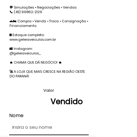
💬 Simulações • Negociações • Vendas
📞
(45) 99862-2129
🚗🏍️ Compra • Venda • Troca • Consignação •
Financiamento
🌐 Estoque completo:
www.geleiaveiculos.com.br
📸 Instagram:
@geleiaveiculos_
🔥 CHAMA QUE DÁ NEGÓCIO! 🔥
🚀 A LOJA QUE MAIS CRESCE NA REGIÃO OESTE
DO PARANÁ!
Valor
Vendido
Nome