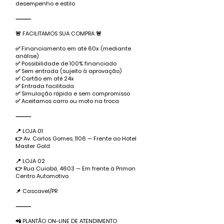
desempenho e estilo
⸻
🚨 FACILITAMOS SUA COMPRA 🚨
✅ Financiamento em até 60x (mediante
análise)
✅ Possibilidade de 100% financiado
✅ Sem entrada (sujeito à aprovação)
✅ Cartão em até 24x
✅ Entrada facilitada
✅ Simulação rápida e sem compromisso
✅ Aceitamos carro ou moto na troca
⸻
📍 LOJA 01
👉 Av. Carlos Gomes, 1106 — Frente ao Hotel
Master Gold
📍 LOJA 02
👉 Rua Cuiabá, 4603 — Em frente à Primon
Centro Automotivo
📌 Cascavel/PR
⸻
📲 PLANTÃO ON-LINE DE ATENDIMENTO