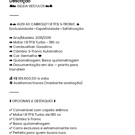
Descrição
🚘🏍️ GELEIA VEÍCULOS 🏍️🚘
⸻
🔥🚗 AUDI A3 CABRIOLET 1.8 TFSI S-TRONIC 🔥
Exclusividade • Esportividade • Sofisticação
➡️ Ano/Modelo: 2015/2015
➡️ Motor: 1.8 TFSI Turbo – 180 cv
➡️ Combustível: Gasolina
➡️ Câmbio: S-Tronic Automático
➡️ Cor: Vermelha ❤️
➡️ Quilometragem: Baixa quilometragem
➡️ Documentação em dia — pronto para
transferir
💰 R$ 165.900,00 à vista
🔄 Aceitamos trocas (mediante avaliação)
⸻
⬇️ OPCIONAIS & DESTAQUES ⬇️
✅ Conversível com capota elétrica
✅ Motor 1.8 TFSI Turbo de 180 cv
✅ Câmbio S-Tronic
✅ Baixa quilometragem
✅ Carro exclusivo e extremamente raro
✅ Perfeito para quem busca luxo,