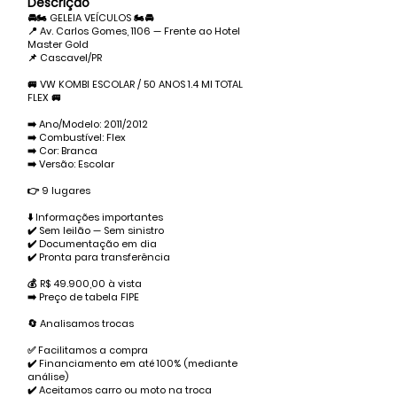
Descrição
🚘🏍 GELEIA VEÍCULOS 🏍🚘
📍 Av. Carlos Gomes, 1106 — Frente ao Hotel
Master Gold
📌 Cascavel/PR
🚐 VW KOMBI ESCOLAR / 50 ANOS 1.4 MI TOTAL
FLEX 🚐
➡️ Ano/Modelo: 2011/2012
➡️ Combustível: Flex
➡️ Cor: Branca
➡️ Versão: Escolar
👉 9 lugares
⬇️ Informações importantes
✔️ Sem leilão — Sem sinistro
✔️ Documentação em dia
✔️ Pronta para transferência
💰 R$ 49.900,00 à vista
➡️ Preço de tabela FIPE
🔄 Analisamos trocas
✅ Facilitamos a compra
✔️ Financiamento em até 100% (mediante
análise)
✔️ Aceitamos carro ou moto na troca