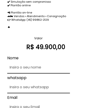
✔️ Simulação sem compromisso
✔️ Plantão online
📲 Plantão on-line
🚗🏍️ Vendas • Atendimento • Consignação
👉 WhatsApp:
(45) 99862-2129
🔥
Valor
R$ 49.900,00
Nome
whatsapp
Email